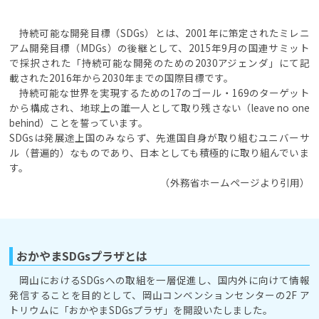
持続可能な開発目標（SDGs）とは、2001年に策定されたミレニ
アム開発目標（MDGs）の後継として、2015年9月の国連サミット
で採択された「持続可能な開発のための2030アジェンダ」にて記
載された2016年から2030年までの国際目標です。
持続可能な世界を実現するための17のゴール・169のターゲット
から構成され、地球上の誰一人として取り残さない（leave no one
behind）ことを誓っています。
SDGsは発展途上国のみならず、先進国自身が取り組むユニバーサ
ル（普遍的）なものであり、日本としても積極的に取り組んでいま
す。
（外務省ホームページより引用）
おかやまSDGsプラザとは
岡山におけるSDGsへの取組を一層促進し、国内外に向けて情報
発信することを目的として、岡山コンベンションセンターの2F ア
トリウムに「おかやまSDGsプラザ」を開設いたしました。