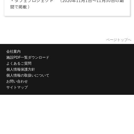
・ダフェプロジェクト （2020年11月1日～11月30日の期
間で掲載 ）
ページトップへ
会社案内
施設PDF一覧ダウンロード
よくあるご質問
個人情報保護方針
個人情報の取扱いについて
お問い合わせ
サイトマップ
株式会社岡山コンベンションセンター
〒700-0024 岡山県岡山市北区駅元町14番1号
TEL
086-214-1000
FAX 086-214-3600
occ-info@mamakari.net
Copyright© 2015 OKAYAMA CONVENTION CENTER. All rights reserved.