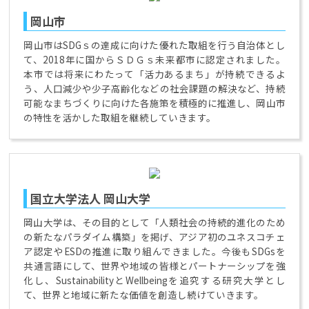
岡山市
岡山市はSDGｓの達成に向けた優れた取組を行う自治体とし
て、2018年に国からＳＤＧｓ未来都市に認定されました。
本市では将来にわたって「活力あるまち」が持続できるよ
う、人口減少や少子高齢化などの社会課題の解決など、持続
可能なまちづくりに向けた各施策を積極的に推進し、岡山市
の特性を活かした取組を継続していきます。
国立大学法人 岡山大学
岡山大学は、その目的として「人類社会の持続的進化のため
の新たなパラダイム構築」を掲げ、アジア初のユネスコチェ
ア認定やESDの推進に取り組んできました。今後もSDGsを
共通言語にして、世界や地域の皆様とパートナーシップを強
化し、SustainabilityとWellbeingを追究する研究大学とし
て、世界と地域に新たな価値を創造し続けていきます。