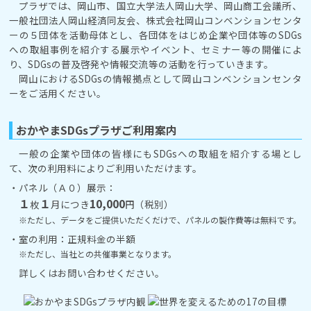
プラザでは、岡山市、国立大学法人岡山大学、岡山商工会議所、
一般社団法人岡山経済同友会、株式会社岡山コンベンションセンタ
ーの５団体を活動母体とし、各団体をはじめ企業や団体等のSDGs
への取組事例を紹介する展示やイベント、セミナー等の開催によ
り、SDGsの普及啓発や情報交流等の活動を行っていきます。
岡山におけるSDGsの情報拠点として岡山コンベンションセンタ
ーをご活用ください。
おかやまSDGsプラザご利用案内
一般の企業や団体の皆様にもSDGsへの取組を紹介する場とし
て、次の利用料によりご利用いただけます。
・パネル（Ａ０）展示：
１
１
10,000
枚
月につき
円（税別）
※ただし、データをご提供いただくだけで、パネルの製作費等は無料です。
・室の利用：正規料金の半額
※ただし、当社との共催事業となります。
詳しくはお問い合わせください。