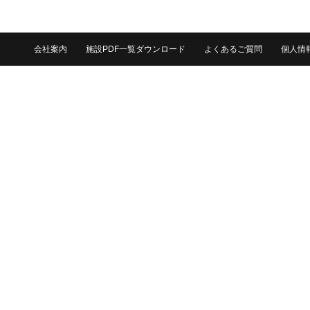
会社案内
施設PDF一覧ダウンロード
よくあるご質問
個人情
株式会社岡山コンベンションセンター
〒700-0024 岡山県岡山市北区駅元町14番1号 TEL 086-214-1000 FAX 0
Copyright© 2015 OKAYAMA CONVENTION CENTER. All rights reserved.