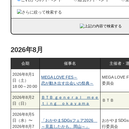
2026年8月
会期
催事名
主催者・
2026年8月1
MEGA LOVE FES～
MEGA LOVE 
日（土）
恋が動き出す出会いの祭典～
委員会
18:00～20:00
2026年8月2
ＢＴＢ ｇｅｎｅｒａｌ ｍｅｅ
ＢＴＢ
日（日）
ｔｉｎｇ ｏｋａｙａｍａ
2026年8月5
日（水）〜
「おかやまSDGsフェア2026
おかやまSDG
2026年8月7
～見直したかも、岡山～」
行委員会