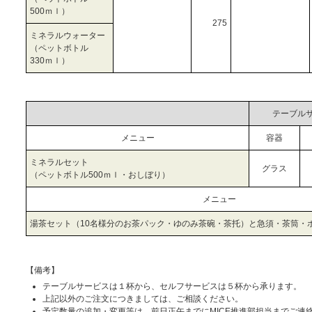
500ｍｌ）
275
ミネラルウォーター
（ペットボトル
330ｍｌ）
テーブル
メニュー
容器
ミネラルセット
グラス
（ペットボトル500ｍｌ・おしぼり）
メニュー
湯茶セット（10名様分のお茶パック・ゆのみ茶碗・茶托）と急須・茶筒・
【備考】
テーブルサービスは１杯から、セルフサービスは５杯から承ります。
上記以外のご注文につきましては、ご相談ください。
予定数量の追加・変更等は、前日正午までにMICE推進部担当までご連