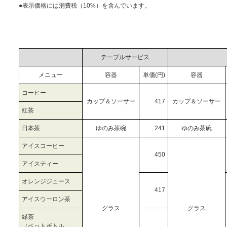
●表示価格には消費税（10%）を含んでいます。
ドリンク単価一覧表
テーブルサービス
メニュー
容器
単価(円)
容器
コーヒー
カップ＆ソーサー
417
カップ＆ソーサー
紅茶
日本茶
ゆのみ茶碗
241
ゆのみ茶碗
アイスコーヒー
450
アイスティー
オレンジジュース
417
アイスウーロン茶
グラス
グラス
緑茶
（ペットボトル