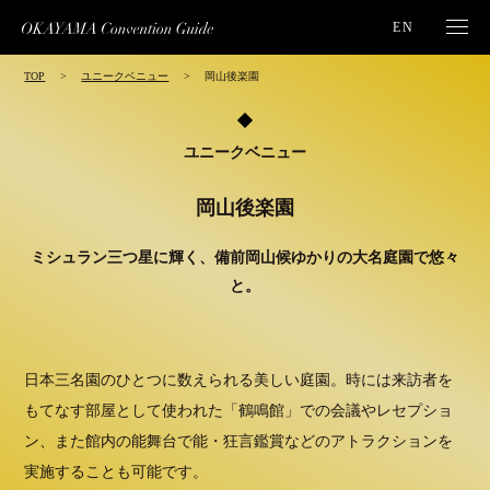
EN
TOP
ユニークベニュー
岡山後楽園
ユニークベニュー
岡山後楽園
ミシュラン三つ星に輝く、備前岡山候ゆかりの大名庭園で悠々
と。
日本三名園のひとつに数えられる美しい庭園。時には来訪者を
もてなす部屋として使われた「鶴鳴館」での会議やレセプショ
ン、また館内の能舞台で能・狂言鑑賞などのアトラクションを
実施することも可能です。