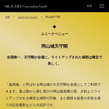
EN
TOP
ユニークベニュー
岡山城天守閣
ユニークベニュー
岡山城天守閣
全国唯一、天守閣が会場に。ライトアップされた城郭は幽玄で
美しく。
「金烏城」
と呼ばれる岡山城の大天守閣を会場としてご利用で
きます。最上階から望む旭川や岡山後楽園の美、夕刻よりライ
トアップされる幽玄な城郭の印象、また殿様＆姫君の衣装を着
ての記念撮影なども大好評です。