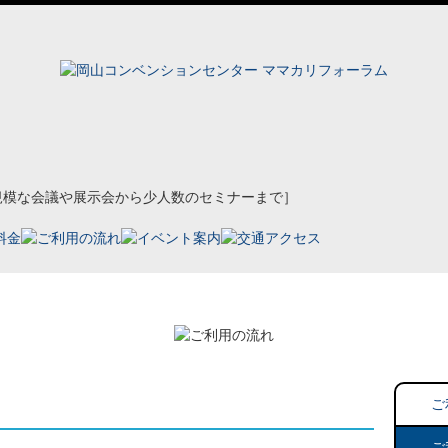
き
ご
ご